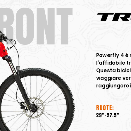
FRONT
Powerfly 4 è 
l’affidabile 
Questa bicicle
viaggiare ver
raggiungere 
RUOTE:
29"-27.5"