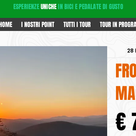
ESPERIENZE
UNICHE
IN BICI E PEDALATE DI GUSTO
HOME
I NOSTRI POINT
TUTTI I TOUR
TOUR IN PROG
28 
FR
MA
€ 