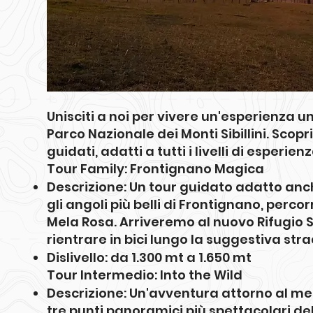
Unisciti a noi per vivere un'esperienza un
Parco Nazionale dei Monti Sibillini. Scopri
guidati, adatti a tutti i livelli di esperienz
Tour Family: Frontignano Magica
Descrizione: Un tour guidato adatto anch
gli angoli più belli di Frontignano, perco
Mela Rosa. Arriveremo al nuovo Rifugio S
rientrare in bici lungo la suggestiva str
Dislivello: da 1.300 mt a 1.650 mt
Tour Intermedio: Into the Wild
Descrizione: Un'avventura attorno al me
tre punti panoramici più spettacolari del 