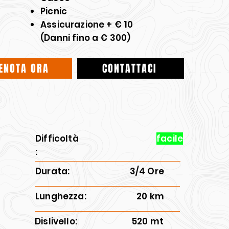
Picnic
Assicurazione + € 10
(Danni fino a € 300)
ENOTA ORA
CONTATTACI
Difficoltà
facile
:
Durata:
3/4 Ore
Lunghezza:
20 km
Dislivello:
520 mt