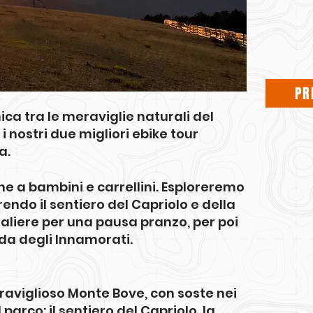
PR
ica tra le meraviglie naturali del
 i nostri due migliori ebike tour
a.
e a bambini e carrellini. Esploreremo
rrendo il sentiero del Capriolo e della
aliere per una pausa pranzo, per poi
ada degli Innamorati.
raviglioso Monte Bove, con soste nei
parco: il sentiero del Capriolo, la