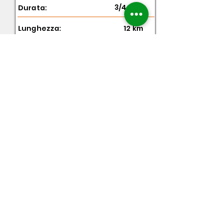
3/4 Ore
Durata:
Lunghezza:
12 km
Dislivello:
120 mt
Giugno - Settembre
A partire
da: