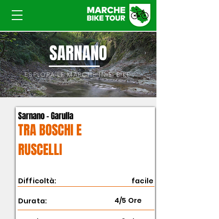
SARNANO
ESPLORA LE MARCHE IN E-BIKE
Sarnano - Garulla
TRA BOSCHI E
RUSCELLI
Difficoltà:
facile
4/5 Ore
Durata: