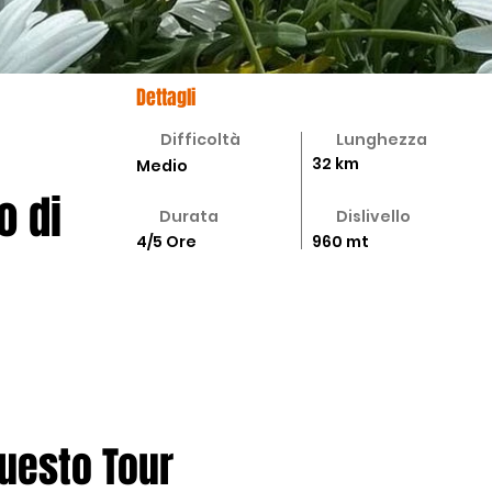
Dettagli
Difficoltà
Lunghezza
32 km
Medio
o di
Durata
Dislivello
4/5 Ore
960 mt
questo Tour