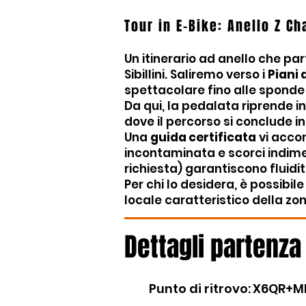
Tour in E-Bike: Anello Z Ch
Un itinerario ad anello che pa
Sibillini. Saliremo verso i
Piani 
spettacolare fino alle sponde
Da qui, la pedalata riprende in
dove il percorso si conclude i
Una
guida certificata
vi acco
incontaminata e scorci indimen
richiesta) garantiscono fluidi
Per chi lo desidera, è possibi
locale caratteristico della zon
Dettagli partenza
Punto di ritrovo
:
X6QR+MH2