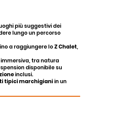
uoghi più suggestivi dei
ndere lungo un percorso
 fino a raggiungere lo
Z Chalet
,
immersiva, tra natura
uspension disponibile su
zione
inclusi.
i tipici marchigiani
in un