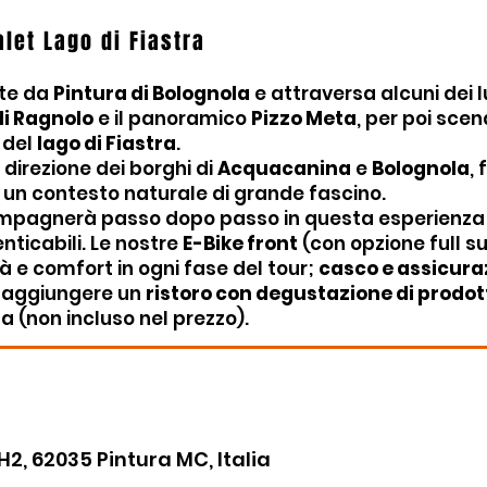
alet Lago di Fiastra
rte da
Pintura di Bolognola
e attraversa alcuni dei l
di Ragnolo
e il panoramico
Pizzo Meta
, per poi sce
 del
lago di Fiastra
.
 direzione dei borghi di
Acquacanina
e
Bolognola
,
n un contesto naturale di grande fascino.
mpagnerà passo dopo passo in questa esperienza 
ticabili. Le nostre
E-Bike front
(con opzione full s
tà e comfort in ogni fase del tour;
casco e assicura
le aggiungere un
ristoro con degustazione di prodott
a (non incluso nel prezzo).
, 62035 Pintura MC, Italia