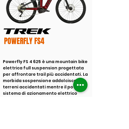
POWERFLY FS4
Powerfly FS 4 625 è una mountain bike
elettrica full suspension progettata
per affrontare trail più accidentati. La
morbida sospensione addolcisce i
terreni accidentati mentre il potente
sistema di azionamento elettrico
Bosch con batteria a lunga autonomia
consente di affrontare ogni salita e
macinare chilometri nel singletrack.
RUOTE:
TELAIO:
29"-27.5"
POWERFLY FS