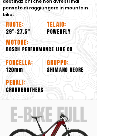
destinazioni che non avresti mai
pensato di raggiungere in mountain
bike.
RUOTE:
TELAIO:
29"-27.5"
POWERFLY
MOTORE:
BOSCH PERFORMANCE LINE CX
FORCELLA:
GRUPPO:
120mm
SHIMANO DEORE
PEDALI:
CRANKBROTHERS
E-BIKE FULL