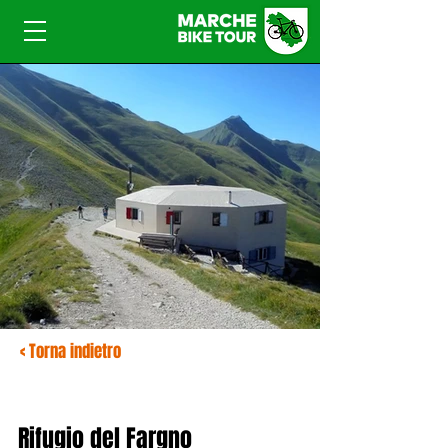
< Torna indietro
Rifugio del Fargno