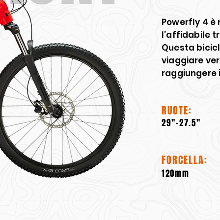
Powerfly 4 è 
l’affidabile 
Questa bicicle
viaggiare ver
raggiungere 
RUOTE:
29"-27.5"
FORCELLA:
120mm