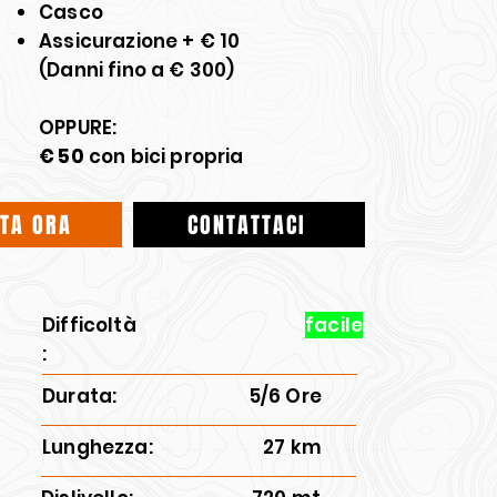
Casco
Assicurazione + € 10
(Danni fino a € 300)
OPPURE:
€ 50
con bici propria
TA ORA
CONTATTACI
Difficoltà
facile
:
Durata:
5/6 Ore
Lunghezza:
27 km