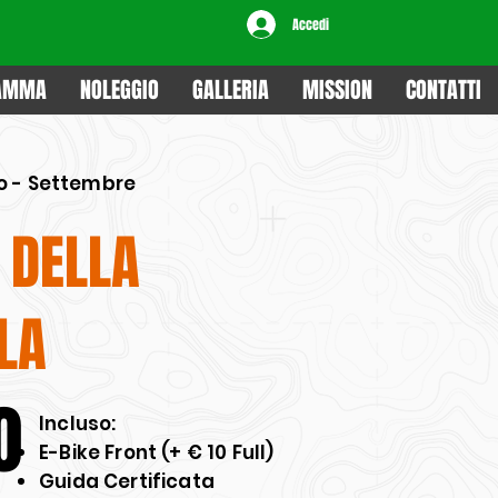
Accedi
RAMMA
NOLEGGIO
GALLERIA
MISSION
CONTATTI
o - Settembre
 DELLA
LLA
0
​Incluso:
E-Bike Front (+ € 10 Full)
Guida Certificata