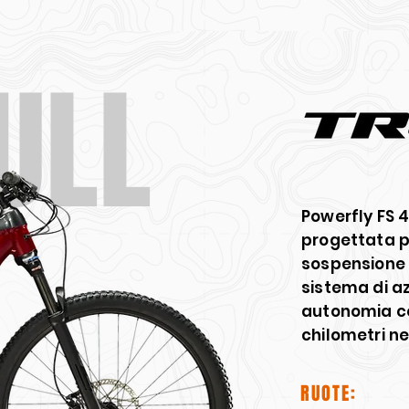
ULL
Powerfly FS 4
progettata pe
sospensione 
sistema di a
autonomia co
chilometri ne
RUOTE: