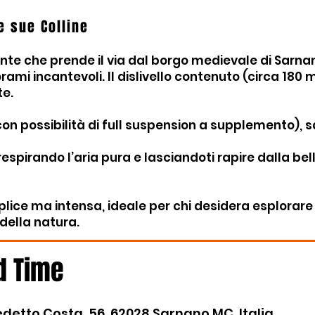
le sue Colline
ante che prende il via dal borgo medievale di Sarna
rami incantevoli. Il dislivello contenuto (circa 180 m
te.
t, con possibilità di full suspension a supplemento
 respirando l’aria pura e lasciandoti rapire dalla bel
lice ma intensa, ideale per chi desidera esplorare
 della natura.
d Time
detto Costa, 56, 62028 Sarnano MC, Italia