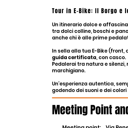
Tour in E-Bike: Il Borgo e 
Un itinerario dolce e affascin
tra dolci colline, boschi e pano
anche chi è alle prime pedala
In sella alla tua E-Bike (fron
guida certificata
, con casco.
Pedalerai tra natura e silenzi,
marchigiano.
Un’esperienza autentica, semp
godendo dei suoni e dei colori
Meeting Point an
Meeting point
:
Via Bene