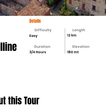
Details
Difficulty
Length
12 km
Easy
lline
Duration
Elevation
3/4 Hours
180 mt
t this Tour