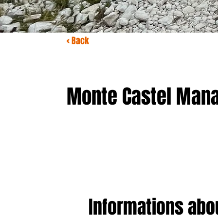
< Back
Monte Castel Man
Informations abou