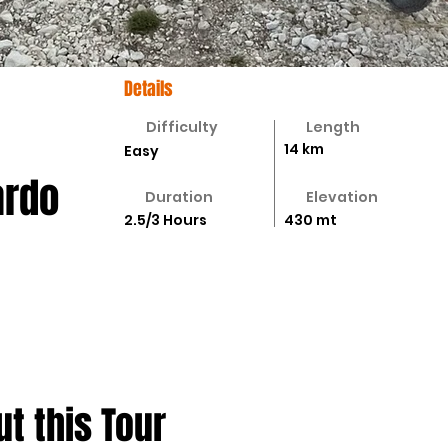
Details
Difficulty
Length
14 km
Easy
ardo
Duration
Elevation
2.5/3 Hours
430 mt
t this Tour