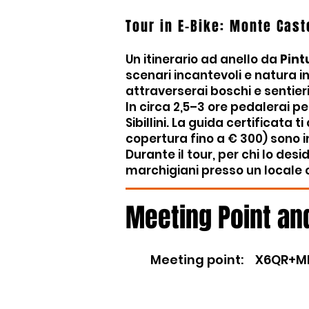
Tour in E-Bike: Monte Cas
Un itinerario ad anello da
Pint
scenari incantevoli e natura in
attraverserai boschi e sentier
In circa 2,5–3 ore pedalerai pe
Sibillini. La guida certificata
copertura fino a € 300) sono in
Durante il tour, per chi lo desi
marchigiani presso un locale c
Meeting Point an
Meeting point
:
X6QR+MH2